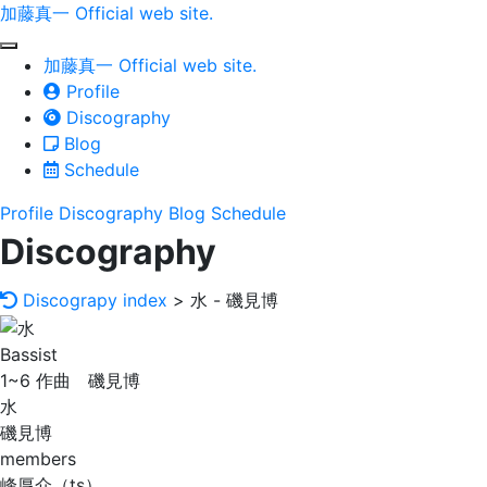
加藤真一 Official web site.
toggle
加藤真一 Official web site.
navigation
Profile
Discography
Blog
Schedule
Profile
Discography
Blog
Schedule
Discography
Discograpy index
> 水 - 磯見博
Bassist
1~6 作曲 磯見博
水
磯見博
members
峰厚介（ts）